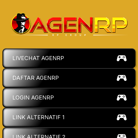
LIVECHAT AGENRP
DAFTAR AGENRP
LOGIN AGENRP
LINK ALTERNATIF 1
LINK ALTERNATIF 2